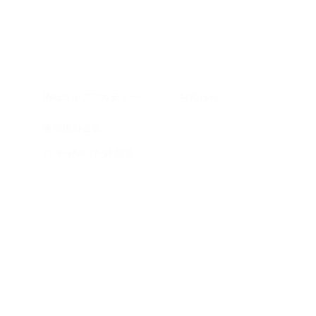
INGゴルフアカデミー
お知らせ
練習場料金表
ｱﾌﾟﾛｰﾁ&ﾊﾞﾝｶｰ練習場