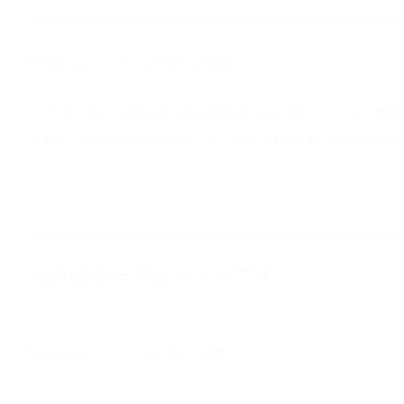
7月です。先月のKPMG女子PGA選手権（全米女子プロゴルフ選
さすが、二年連続の年間女王です。来月に行われるパリ五輪の代
今月のテーマはマナーです
先日とある雑誌を見ていたところ、気になる記事を見つけました