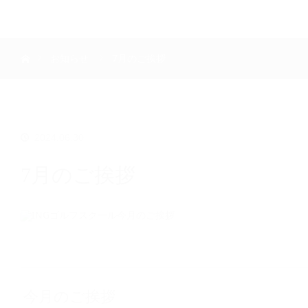
menu
ホーム
INGゴルフアカデミー
お知らせ
7月のご挨拶
お知らせ
ブログ
クラブ
ゴルフコース
ゴルフフェア
シャフト
その他
ボール
Youtube
2024.06.30
スクール
スクールのご案内
香川グリーンゴルフ
7月のご挨拶
本郷台ゴルフセンター
義澤ゴルフ練習場
INGゴルフアカデミー
お問合わせ
無料体験スクール
キャディスタッフ募集
会員ログイン
INGゴルフキャディー
キャディー募集
今月のご挨拶