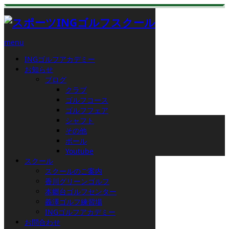
menu
INGゴルフアカデミー
お知らせ
スタッフブログ
ブログ
クラブ
ゴルフコース
ゴルフフェア
ホーム
シャフト
ブログ
その他
その他
ボール
ニュータイヤ
Youtube
スクール
2014.03.29
スクールのご案内
香川グリーンゴルフ
本郷台ゴルフセンター
ニュータイヤ
義澤ゴルフ練習場
INGゴルフアカデミー
お問合わせ