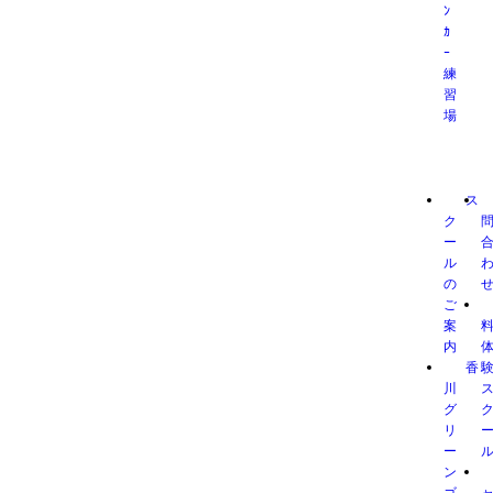
ﾝ
ｶ
ｰ
練
習
場
ス
ク
ー
ル
の
ご
案
内
香
川
グ
リ
ー
ン
ゴ