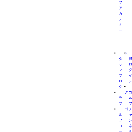
フ
ア
カ
デ
ミ
ー
ス
タ
ッ
フ
ブ
ロ
グ
ク
ラ
ブ
ゴ
ル
フ
コ
ー