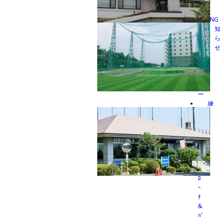
ING
ゴ
本郷台ゴルフセンター
ル
フ
ア
カ
デ
ミ
ー
義澤ゴルフ練習場
座間ゴルフ練習場
練
習
秦野アルバトロス
場
料
金
表
ｱ
ﾌﾟ
ﾛ
INGゴルフアカデミー
ｰ
ﾁ
&
ﾊﾞ