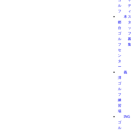
ル
フ
本
郷
台
ゴ
ル
フ
セ
ン
タ
ー
義
澤
ゴ
ル
フ
練
習
場
ING
ゴ
ル