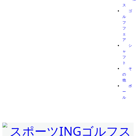
ス
ゴ
ル
フ
フ
ェ
ア
シ
ャ
フ
ト
そ
の
他
ボ
ー
ル