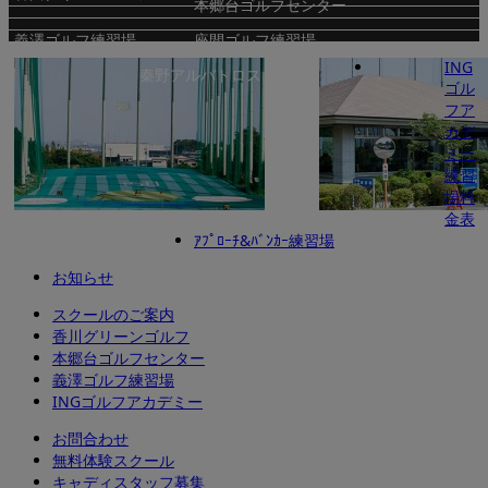
本郷台ゴルフセンター
義澤ゴルフ練習場
座間ゴルフ練習場
ING
秦野アルバトロス
ゴル
フア
カデ
ミー
練習
場料
金表
INGゴルフアカデミー
ｱﾌﾟﾛｰﾁ&ﾊﾞﾝｶｰ練習場
お知らせ
スクールのご案内
香川グリーンゴルフ
本郷台ゴルフセンター
義澤ゴルフ練習場
INGゴルフアカデミー
お問合わせ
無料体験スクール
キャディスタッフ募集