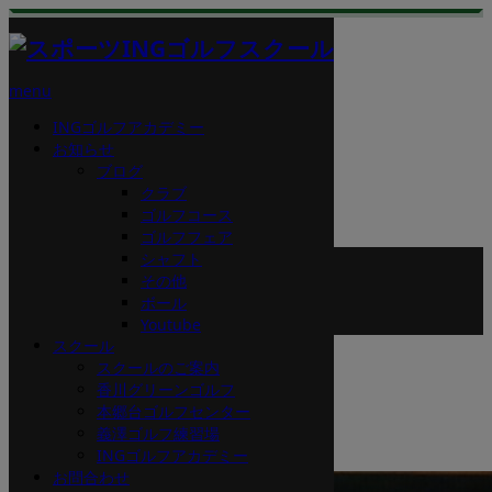
menu
INGゴルフアカデミー
お知らせ
スタッフブログ
ブログ
クラブ
ゴルフコース
ゴルフフェア
ホーム
シャフト
ブログ
その他
その他
ボール
腰痛対策 第二弾
Youtube
スクール
2023.09.7
スクールのご案内
香川グリーンゴルフ
本郷台ゴルフセンター
腰痛対策 第二弾
義澤ゴルフ練習場
INGゴルフアカデミー
お問合わせ