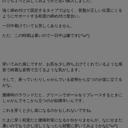
のでちょっと試してみようかと思い購入しました。
強く締め付けて固定するタイプではなく、骨盤が正しい位置にくる
ようにサポートする程度の締め付け度合い。
一日中着けていても苦しくありません。
ただ、この時期は暑いので一日中は嫌です(;^ω^)
穿いてみた感じですが、お尻を少し持ち上げてくれているような感
覚で綺麗な姿勢で立てるような気がします。
そして、座っていたりしゃがんでいる姿勢から立つのが楽に立てる
かな。
腰痛時のラウンドだと、グリーンでボールをリプレースするときに
しゃがんでそこから立つのが結構辛いんです。
これを穿くと少し楽になるのかもしれないですね。
たまに穿く程度だと腰痛対策になるか分かりませんが、なにせまだ
暑いのでもう少し涼しくなったら頻繁に穿いてみようかな(;^ω^)