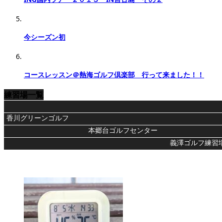
今シーズン初
コースレッスン＠熱海ゴルフ倶楽部 行って来ました！！
練習場一覧
香川グリーンゴルフ
本郷台ゴルフセンター
義澤ゴルフ練習