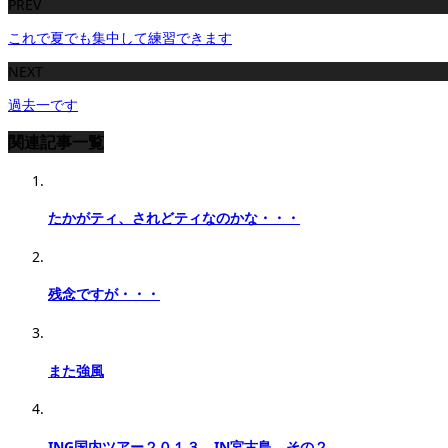
PREV
これで夏でも集中して練習できます
NEXT
過去一です
関連記事一覧
たかがティ、されどティなのかな・・・
残念ですが・・・
また強風
ING国内ツアー２０１３ IN宮古島 その２