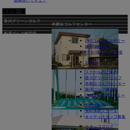
結構良いですよ！
練習場一覧
香川グリーンゴルフ
本郷台ゴルフセンター
義澤ゴルフ練習場
INGゴルフアカデミー
練習場料金表
ｱﾌﾟﾛｰﾁ&ﾊﾞﾝｶｰ練習場
お知らせ
スクールのご案内
座間ゴルフ練習場
香川グリーンゴルフ
本郷台ゴルフセンター
義澤ゴルフ練習場
INGゴルフアカデミー
お問合わせ
無料体験スクール
秦野アルバトロス
キャディスタッフ募集
スタッフブログ