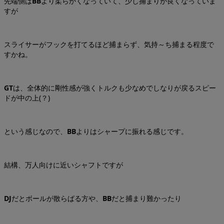
先端側は
BB
より柔らかくなっていて、少し捕まりが良くなっていま
すが
スライサーがフックを打てるほど捕まらず、気持～ち捕まる程度で
すかね。
GT
は、全体的に剛性感が強くトルクも少なめでしなりが戻るスピー
ドが中の上(？)
という感じなので、
BB
よりはシャープに振れる感じです。
結構、万人向けに近いシャフトですが
DJ
だとボールが散らばる方や、
BB
だと捕まり難かったり