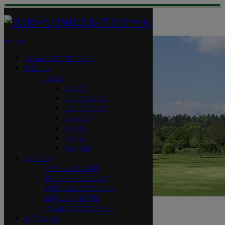
menu
INGゴルフアカデミー
お知らせ
ブログ
クラブ
ゴルフコース
ゴルフフェア
シャフト
その他
ボール
Youtube
スクール
スクールのご案内
香川グリーンゴルフ
本郷台ゴルフセンター
義澤ゴルフ練習場
INGゴルフアカデミー
お問合わせ