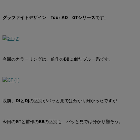
グラファイトデザイン Tour AD GTシリーズ
です。
今回のカラーリングは、前作の
BB
に似たブルー系です。
以前、
DI
と
DJ
の区別がパッと見では分かり難かったですが
今回の
GT
と前作の
BB
の区別も、パッと見では分かり難そう。