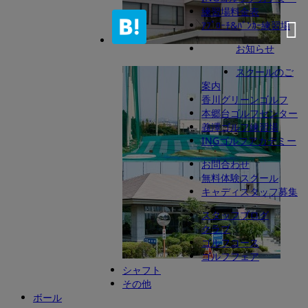
練習場料金表
ｱﾌﾟﾛｰﾁ&ﾊﾞﾝｶｰ練習場
お知らせ
本郷台ゴルフセンター
義澤ゴルフ練習場
スクールのご
座間ゴルフ練習場
案内
香川グリーンゴルフ
本郷台ゴルフセンター
義澤ゴルフ練習場
INGゴルフアカデミー
お問合わせ
秦野アルバトロス
無料体験スクール
キャディスタッフ募集
スタッフブログ
クラブ
ゴルフコース
ゴルフフェア
INGゴルフアカデミー
シャフト
その他
ボール