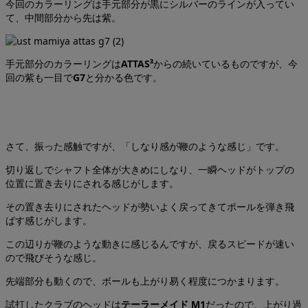
今回のカラーリングは手元部分が黒にシルバーのラインが入ってい
て、中間部分から先は紫。
手元部分のカラーリングは
ATTAS³
からの続いているものですが、今
回の紫も一目で
G7
と分かる色です。
さて、振った感触ですが、「しなり感が鞭のような感じ」です。
切り返しでシャフト全体が大きめにしなり、一瞬ヘッドがトップの
位置に置き去りにされる感じがします。
その置き去りにされたヘッドが勢いよく戻ってきてボールを弾き飛
ばす感じがします。
この辺りが鞭のような動きに感じるんですが、戻るスピードが速い
ので飛びそうな感じ。
先端部分も動くので、ボールも上がり易く程度につかまります。
試打したクラブのヘッドは
テーラーメイド M1
だったので、上がり過