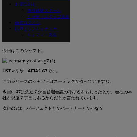
お問合わせ
無料体験スクール
キャディスタッフ募集
鈴木です。
会員ログイン
INGゴルフキャディー
キャディー募集
今回はこのシャフト。
USTマミヤ ATTAS G7
です。
このシリーズのシャフトはネーミングが凝っていますね。
今回の
G7
は先進７か国首脳会議の呼び名をもじったとか、会社の本
社が現座７丁目にあるからだとか言われています。
次作の8は、パーフェクトとかパートナーとかかな？