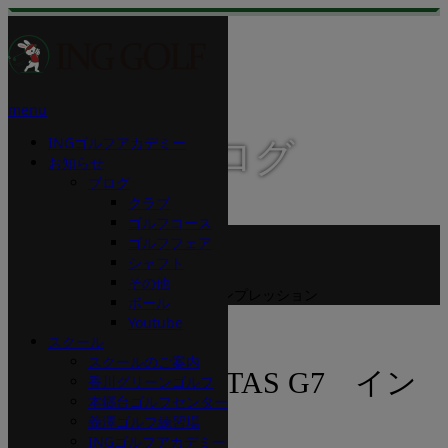
menu
INGゴルフアカデミー
スタッフブログ
お知らせ
ブログ
クラブ
ゴルフコース
ホーム
ゴルフフェア
ブログ
シャフト
シャフト
その他
USTマミヤ ATTAS G7 インプレッション
ボール
Youtube
2016.01.31
スクール
スクールのご案内
USTマミヤ ATTAS G7 イン
香川グリーンゴルフ
本郷台ゴルフセンター
プレッション
義澤ゴルフ練習場
INGゴルフアカデミー