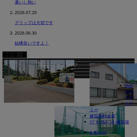
暑いし熱い
2026.07.20
グリップは大切です
2026.06.30
結構良いですよ！
練習場一覧
香川グリーンゴルフ
ING
ゴル
フア
カデ
ミー
本郷台ゴルフセンター
練習場料金表
ｱﾌﾟﾛｰﾁ&ﾊﾞﾝｶｰ練習場
お知らせ