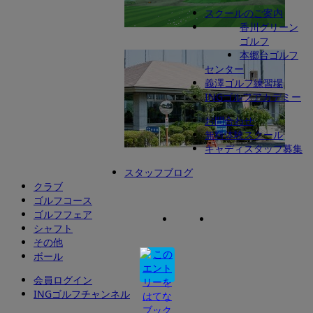
スクールのご案内
香川グリーン
義澤ゴルフ練習場
座間ゴルフ練習場
ゴルフ
本郷台ゴルフ
秦野アルバトロス
センター
義澤ゴルフ練習場
INGゴルフアカデミー
お問合わせ
無料体験スクール
キャディスタッフ募集
INGゴルフアカデミー
スタッフブログ
クラブ
ゴルフコース
ゴルフフェア
シャフト
その他
ボール
会員ログイン
INGゴルフチャンネル