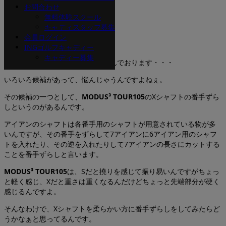
お問合わせ
鈴木です。
無料体験スクール
キャディスタッフ募集
会員ログイン
INGゴルフキャディー
キャディー募集
未だにアイアンのリシャフトを悩んでおります・・・
いろいろ候補があって、悩んじゃうんですよねぇ。
その候補の一つとして、
MODUS³ TOUR105
のXシャフトの番手ずら
しというのがあるんです。
アイアンのシャフトは各番手用のシャフトが用意されている物が多
いんですが、その番手をずらして7アイアンに6アイアン用のシャフ
トを入れたり、その逆を入れたりして7アイアンの長さにカットする
ことを番手ずらしと言います。
MODUS³ TOUR105
は、Sだと撓りを感じて振り易いんですがちょっ
と軽く感じ、Xだと重さは重くなるんだけどちょっと先端部分が硬く
感じるんですよ。
そんなわけで、Xシャフトを柔らかい方に番手ずらしをしてみたらど
うかなぁと思ってるんです。