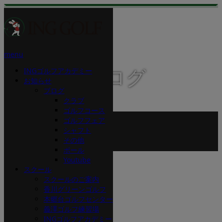
menu
INGゴルフアカデミー
スタッフブログ
お知らせ
ブログ
クラブ
ゴルフコース
ホーム
ゴルフフェア
ブログ
シャフト
シャフト
その他
番手ずらし
ボール
Youtube
2016.03.6
スクール
スクールのご案内
番手ずらし
香川グリーンゴルフ
本郷台ゴルフセンター
義澤ゴルフ練習場
INGゴルフアカデミー