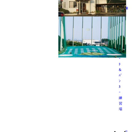
ー
練
習
場
座間ゴルフ練習場
料
金
表
ｱ
ﾌﾟ
ﾛ
ｰ
秦野アルバトロス
INGゴルフアカデミー
ﾁ
&
ﾊﾞ
ﾝ
ｶ
ｰ
練
習
場
ス