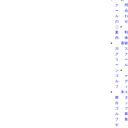
ク
ー
ル
の
ご
案
内
香
川
グ
リ
ー
ン
ゴ
ル
フ
本
郷
台
ゴ
ル
フ
セ