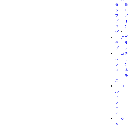
タ
ッ
フ
ブ
ロ
グ
ク
ラ
ブ
ゴ
ル
フ
コ
ー
ス
ゴ
ル
フ
フ
ェ
ア
シ
ャ