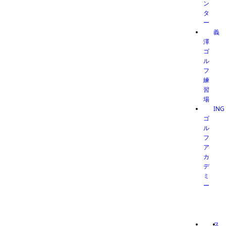
ン
タ
ー
義
澤
ゴ
ル
フ
練
習
場
ING
ゴ
ル
フ
ア
カ
デ
ミ
ー
ス