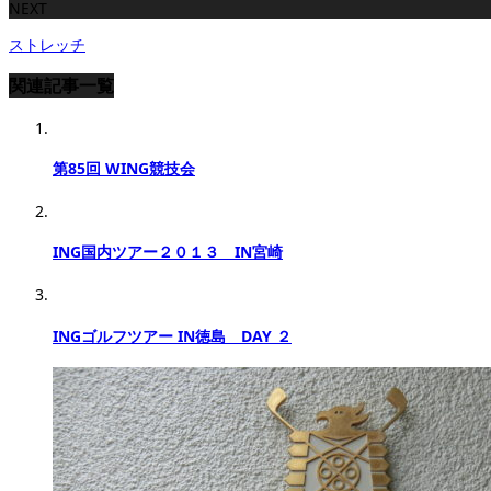
NEXT
ストレッチ
関連記事一覧
第85回 WING競技会
ING国内ツアー２０１３ IN宮崎
INGゴルフツアー IN徳島 DAY ２