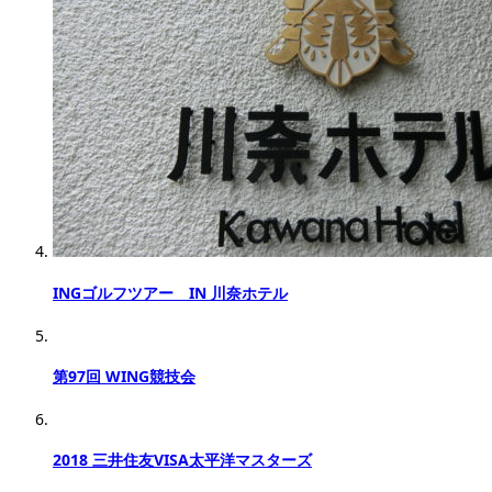
INGゴルフツアー IN 川奈ホテル
第97回 WING競技会
2018 三井住友VISA太平洋マスターズ