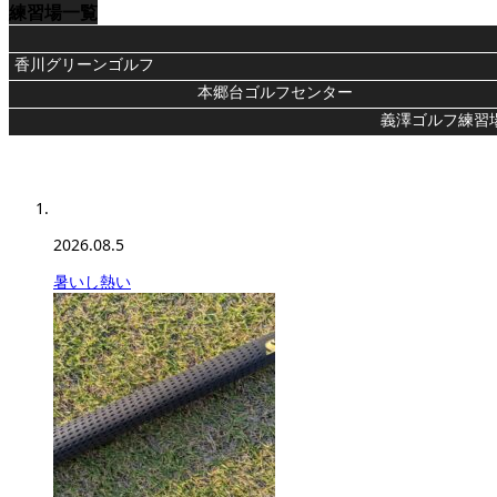
練習場一覧
香川グリーンゴルフ
本郷台ゴルフセンター
義澤ゴルフ練習
2026.08.5
暑いし熱い