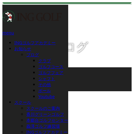
menu
INGゴルフアカデミー
スタッフブログ
お知らせ
ブログ
クラブ
ゴルフコース
ホーム
ゴルフフェア
ブログ
シャフト
ゴルフコース
その他
忘年ゴルフ 2017
ボール
Youtube
2017.12.13
スクール
スクールのご案内
忘年ゴルフ 2017
香川グリーンゴルフ
本郷台ゴルフセンター
義澤ゴルフ練習場
INGゴルフアカデミー