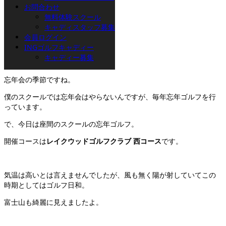
お問合わせ
鈴木です。
無料体験スクール
キャディスタッフ募集
会員ログイン
INGゴルフキャディー
キャディー募集
もう12月も中旬に差し掛かる時期。
忘年会の季節ですね。
僕のスクールでは忘年会はやらないんですが、毎年忘年ゴルフを行
っています。
で、今日は座間のスクールの忘年ゴルフ。
開催コースは
レイクウッドゴルフクラブ 西コース
です。
気温は高いとは言えませんでしたが、風も無く陽が射していてこの
時期としてはゴルフ日和。
富士山も綺麗に見えましたよ。