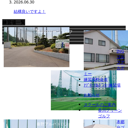
2026.06.30
結構良いですよ！
練習場一覧
香川グリーンゴルフ
ING
ゴル
フア
カデ
ミー
本郷台ゴルフセンター
練習場料金表
ｱﾌﾟﾛｰﾁ&ﾊﾞﾝｶｰ練習場
お知らせ
スクールのご案内
香川グリーン
義澤ゴルフ練習場
座間ゴルフ練習場
ゴルフ
本郷
秦野アルバトロス
台ゴ