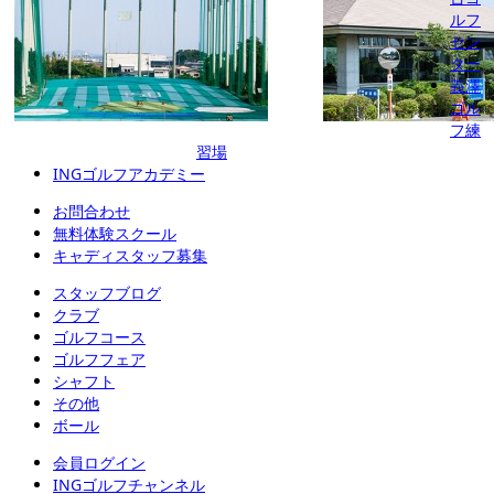
ルフ
セン
ター
義澤
ゴル
フ練
INGゴルフアカデミー
習場
INGゴルフアカデミー
お問合わせ
無料体験スクール
キャディスタッフ募集
スタッフブログ
クラブ
ゴルフコース
ゴルフフェア
シャフト
その他
ボール
会員ログイン
INGゴルフチャンネル