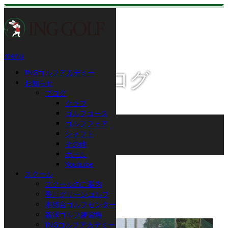
menu
INGゴルフアカデミー
スタッフブログ
お知らせ
ブログ
クラブ
ゴルフコース
ホーム
ゴルフフェア
ブログ
シャフト
その他
その他
元気です
ボール
Youtube
2013.08.9
スクール
スクールのご案内
元気です
香川グリーンゴルフ
本郷台ゴルフセンター
義澤ゴルフ練習場
INGゴルフアカデミー