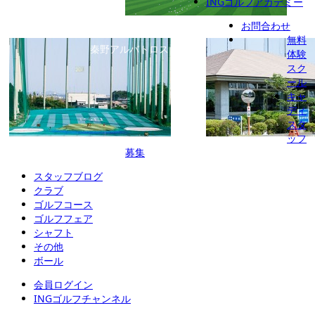
INGゴルフアカデミー
お問合わせ
義澤ゴルフ練習場
座間ゴルフ練習場
無料
秦野アルバトロス
体験
スク
ール
キャ
ディ
スタ
ッフ
INGゴルフアカデミー
募集
スタッフブログ
クラブ
ゴルフコース
ゴルフフェア
シャフト
その他
ボール
会員ログイン
INGゴルフチャンネル