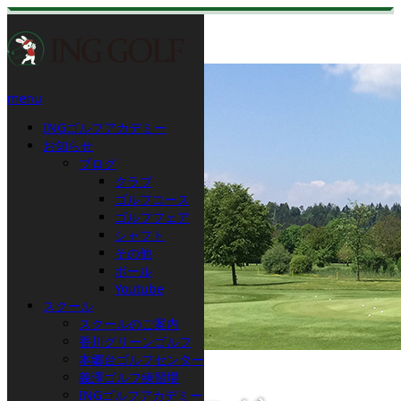
menu
INGゴルフアカデミー
お知らせ
ブログ
クラブ
ゴルフコース
ゴルフフェア
シャフト
その他
ボール
Youtube
スクール
スクールのご案内
香川グリーンゴルフ
本郷台ゴルフセンター
義澤ゴルフ練習場
INGゴルフアカデミー