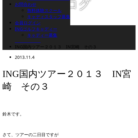
スタッフブログ
お問合わせ
無料体験スクール
キャディスタッフ募集
会員ログイン
ホーム
INGゴルフキャディー
ブログ
キャディー募集
ゴルフコース
ING国内ツアー２０１３ IN宮崎 その３
2013.11.4
ING国内ツアー２０１３ IN宮
崎 その３
鈴木です。
さて、ツアーの二日目ですが