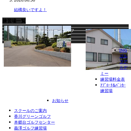
結構良いですよ！
練習場一覧
香川グリーンゴルフ
ING
ゴル
フア
カデ
ミー
本郷台ゴルフセンター
義澤ゴルフ練習場
練習場料金表
座間ゴルフ練習場
秦野アルバトロス
ｱﾌﾟﾛｰﾁ&ﾊﾞﾝｶｰ
練習場
INGゴルフアカデミー
お知らせ
スクールのご案内
香川グリーンゴルフ
本郷台ゴルフセンター
義澤ゴルフ練習場