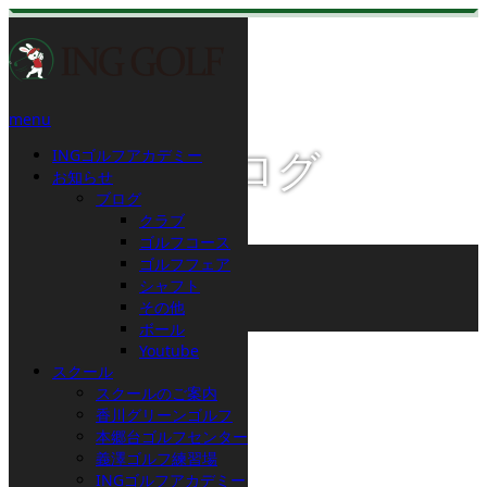
menu
INGゴルフアカデミー
スタッフブログ
お知らせ
ブログ
クラブ
ゴルフコース
ホーム
ゴルフフェア
ブログ
シャフト
その他
その他
新年会
ボール
Youtube
2014.01.14
スクール
スクールのご案内
新年会
香川グリーンゴルフ
本郷台ゴルフセンター
義澤ゴルフ練習場
INGゴルフアカデミー