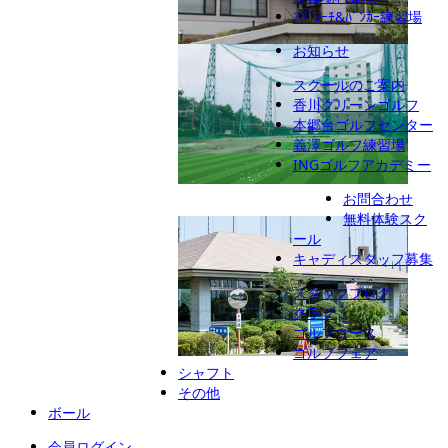
ｱﾌﾟﾛｰﾁ&ﾊﾞﾝｶｰ練習場
お知らせ
本郷台ゴルフセンター
スクールのご案内
香川グリーンゴルフ
本郷台ゴルフセンター
義澤ゴルフ練習場
INGゴルフアカデミー
お問合わせ
義澤ゴルフ練習場
座間ゴルフ練習場
無料体験スク
秦野アルバトロス
ール
キャディスタッフ募集
スタッフブログ
クラブ
ゴルフコース
ゴルフフェア
INGゴルフアカデミー
シャフト
その他
ボール
会員ログイン