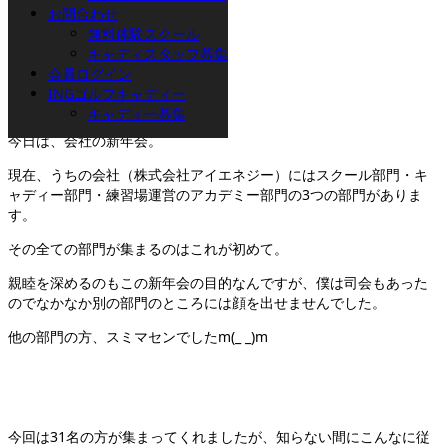
お問合わせ
無料体験スクール
鈴木です。
キャディスタッフ募集
会員ログイン
INGゴルフキャディー
キャディー募集
今日は、会社の新年会。
現在、うちの会社（株式会社アイエネジー）にはスクール部門・キ
ャディー部門・練習場運営のアカデミー部門の3つの部門がありま
す。
その全ての部門が集まるのはこれが初めて。
親睦を深めるのもこの新年会の目的なんですが、僕は司会もあった
のでなかなか別の部門のところには顔を出せませんでした。
他の部門の方、スミマセンでしたm(_ _)m
今回は31名の方が集まってくれましたが、知らない間にこんなに従