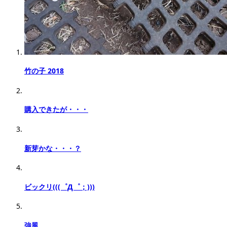
竹の子 2018
購入できたが・・・
新芽かな・・・？
ビックリ(((゜Д゜；)))
強風