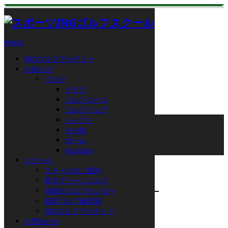
menu
INGゴルフアカデミー
お知らせ
スタッフブログ
ブログ
クラブ
ゴルフコース
ゴルフフェア
ホーム
シャフト
ブログ
その他
その他
ボール
ご無沙汰しております
Youtube
スクール
2022.04.26
スクールのご案内
香川グリーンゴルフ
本郷台ゴルフセンター
ご無沙汰しております
義澤ゴルフ練習場
INGゴルフアカデミー
お問合わせ