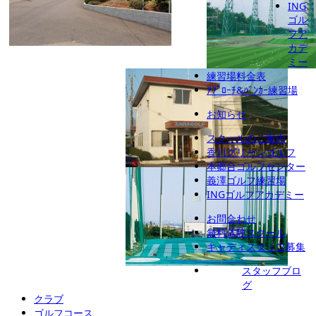
ING
ゴル
フア
カデ
ミー
練習場料金表
義澤ゴルフ練習場
ｱﾌﾟﾛｰﾁ&ﾊﾞﾝｶｰ練習場
お知らせ
スクールのご案内
香川グリーンゴルフ
本郷台ゴルフセンター
座間ゴルフ練習場
義澤ゴルフ練習場
INGゴルフアカデミー
お問合わせ
無料体験スクール
キャディスタッフ募集
スタッフブロ
秦野アルバトロス
INGゴルフアカデミー
グ
クラブ
ゴルフコース