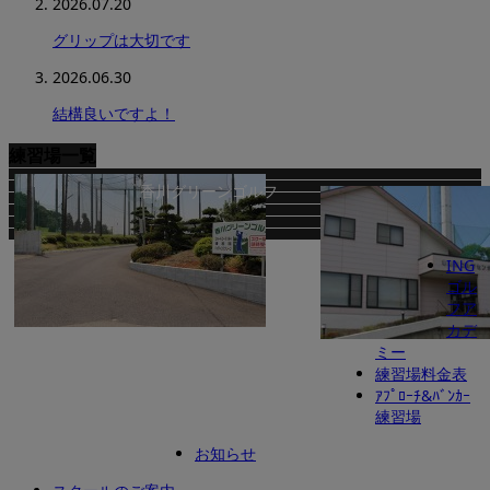
2026.07.20
グリップは大切です
2026.06.30
結構良いですよ！
練習場一覧
香川グリーンゴルフ
ING
ゴル
フア
カデ
ミー
本郷台ゴルフセンター
義澤ゴルフ練習場
練習場料金表
座間ゴルフ練習場
秦野アルバトロス
ｱﾌﾟﾛｰﾁ&ﾊﾞﾝｶｰ
練習場
INGゴルフアカデミー
お知らせ