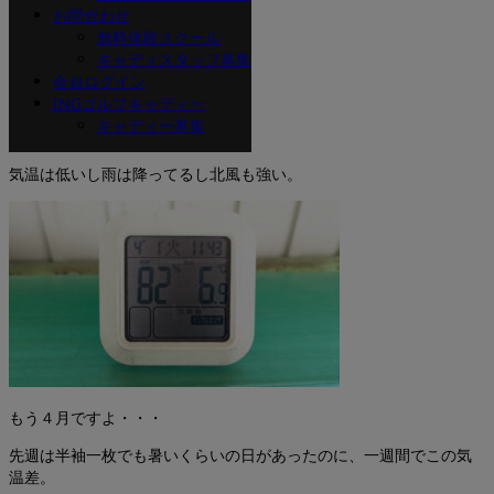
お問合わせ
鈴木です。
無料体験スクール
キャディスタッフ募集
会員ログイン
INGゴルフキャディー
キャディー募集
今日は寒かったですね。
気温は低いし雨は降ってるし北風も強い。
もう４月ですよ・・・
先週は半袖一枚でも暑いくらいの日があったのに、一週間でこの気
温差。