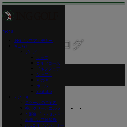
menu
INGゴルフアカデミー
スタッフブログ
お知らせ
ブログ
クラブ
ゴルフコース
ホーム
ゴルフフェア
ブログ
シャフト
その他
その他
もう4月なのに・・・
ボール
Youtube
2025.04.1
スクール
スクールのご案内
もう4月なのに・・・
香川グリーンゴルフ
本郷台ゴルフセンター
義澤ゴルフ練習場
INGゴルフアカデミー