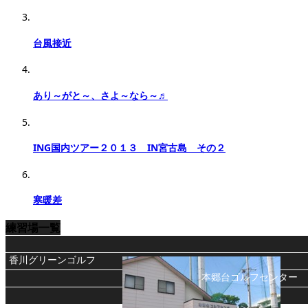
台風接近
あり～がと～、さよ～なら～♬
ING国内ツアー２０１３ IN宮古島 その２
寒暖差
練習場一覧
香川グリーンゴルフ
本郷台ゴルフセンター