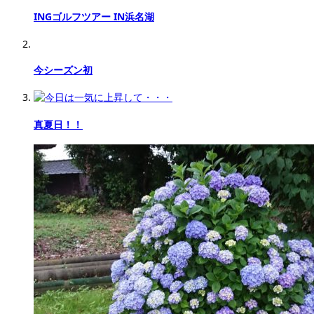
INGゴルフツアー IN浜名湖
今シーズン初
真夏日！！