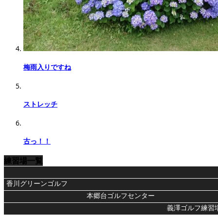
梅雨入りですね
ストレッチ
古っ！！
練習場一覧
香川グリーンゴルフ
本郷台ゴルフセンター
義澤ゴルフ練習