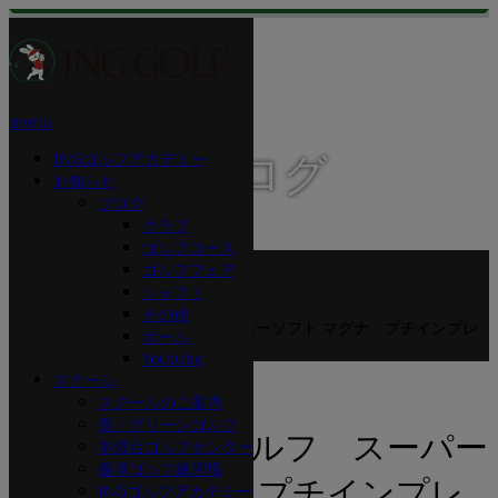
menu
INGゴルフアカデミー
スタッフブログ
お知らせ
ブログ
クラブ
ゴルフコース
ホーム
ゴルフフェア
ブログ
シャフト
ボール
その他
キャロウェイゴルフ スーパーソフト マグナ プチインプレ
ボール
ッション
Youtube
スクール
2019.10.12
スクールのご案内
香川グリーンゴルフ
キャロウェイゴルフ スーパー
本郷台ゴルフセンター
義澤ゴルフ練習場
ソフト マグナ プチインプレ
INGゴルフアカデミー