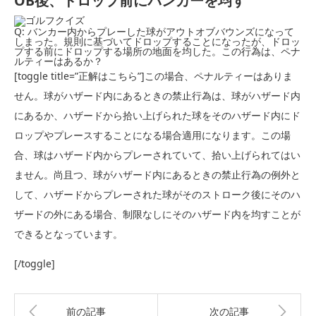
OB後、ドロップ前にバンカーを均す
Q: バンカー内からプレーした球がアウトオブバウンズになって
しまっ
た。規則に基づいてドロップすることになったが、
ドロッ
プする前にドロップする場所の地面を均した。この行為は、
ペナ
ルティーはあるか？
[toggle title=”正解はこちら”]この場合、ペナルティーはありま
せん。
球がハザード内にあるときの禁止行為は、
球がハザード内
にあるか、
ハザードから拾い上げられた球をそのハザード内にド
ロップやプレ
ースすることになる場合適用になります。この場
合、
球はハザード内からプレーされていて、
拾い上げられてはい
ません。尚且つ、
球がハザード内にあるときの禁止行為の例外と
して、
ハザードからプレーされた球がそのストローク後にそのハ
ザードの
外にある場合、
制限なしにそのハザード内を均すことが
できるとなっています。
[/toggle]
前の記事
次の記事