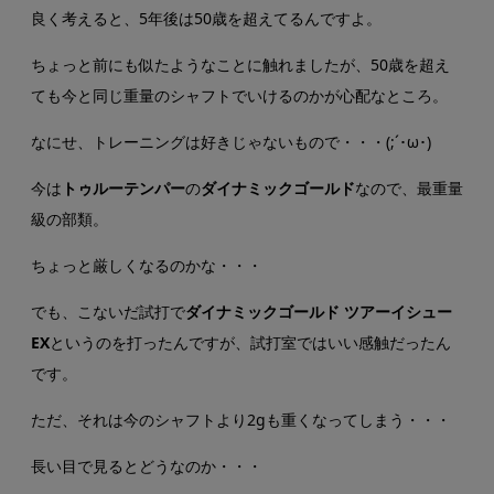
良く考えると、5年後は50歳を超えてるんですよ。
ちょっと前にも似たようなことに触れましたが、50歳を超え
ても今と同じ重量のシャフトでいけるのかが心配なところ。
なにせ、トレーニングは好きじゃないもので・・・(;´･ω･)
今は
トゥルーテンパー
の
ダイナミックゴールド
なので、最重量
級の部類。
ちょっと厳しくなるのかな・・・
でも、こないだ試打で
ダイナミックゴールド ツアーイシュー
EX
というのを打ったんですが、試打室ではいい感触だったん
です。
ただ、それは今のシャフトより2gも重くなってしまう・・・
長い目で見るとどうなのか・・・