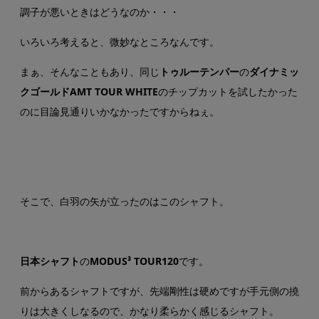
調子が悪いときはどうなのか・・・
いろいろ考えると、微妙なところなんです。
まぁ、そんなこともあり、同じ
トゥルーテンパー
の
ダイナミッ
クゴールドAMT TOUR WHITE
のチップカットを試したかった
のに目論見通りいかなかったですからねぇ。
そこで、白羽の矢が立ったのはこのシャフト。
日本シャフト
の
MODUS³ TOUR120
です。
前からあるシャフトですが、先端剛性は硬めですが手元側の撓
りは大きくしなるので、かなり柔らかく感じるシャフト。